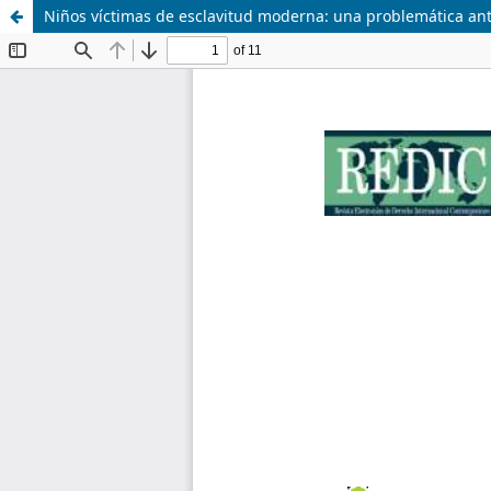
Niños víctimas de esclavitud moderna: una problemática ant