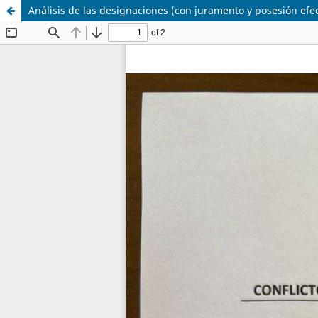
Análisis de las designaciones (con juramento y posesión efec