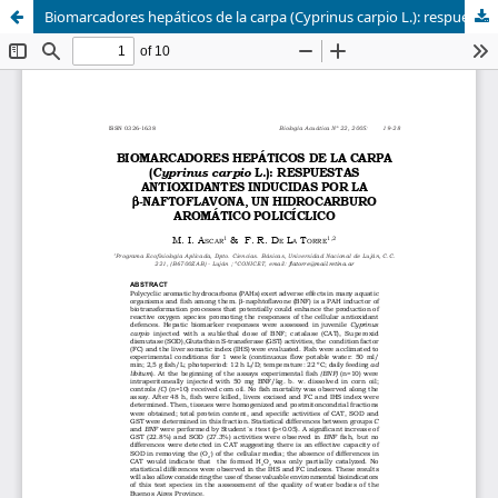
Biomarcadores hepáticos de la carpa (Cyprinus carpio L.): respuestas antioxidantes inducidas por la β-naftoflavona, un hidrocarburo aromático policíclico