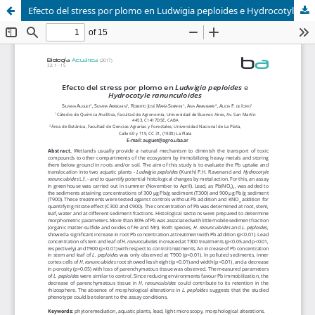
Efecto del stress por plomo en Ludwigia peploides e Hydrocotyle ranunculoides