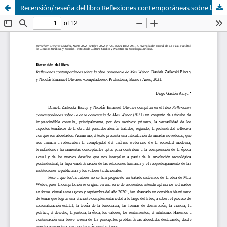
Recensión/reseña del libro Reflexiones contemporáneas sobre la obra centenaria de Max Weber