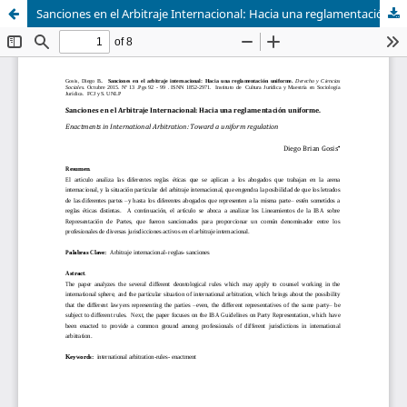
Sanciones en el Arbitraje Internacional: Hacia una reglamentación uniforme