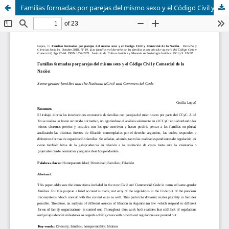
Familias formadas por parejas del mismo sexo y el Código Civil y Comercial de la Nación