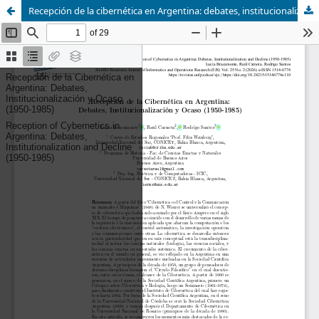
Recepción de la cibernética en Argentina: debates, institucionalización y ocaso (1950-1985)