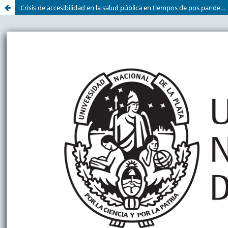
Crisis de accesibilidad en la salud pública en tiempos de pos pandemia