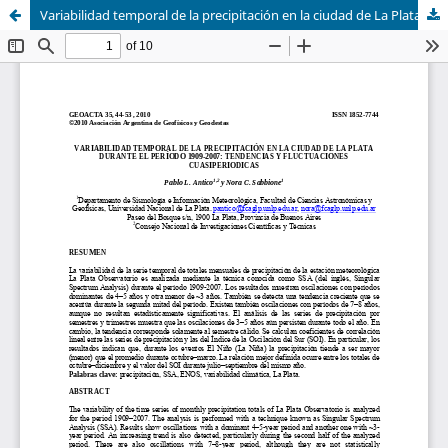
Variabilidad temporal de la precipitación en la ciudad de La Plata durante el período 1909-2007: tendencia y fluctuaciones cuasiperiódicas