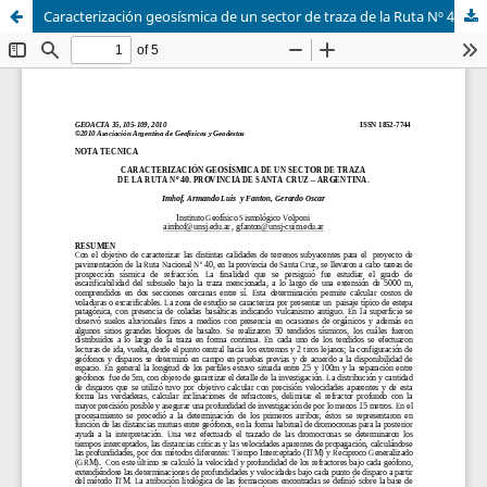
Caracterización geosísmica de un sector de traza de la Ruta Nº 40: Provincia de Santa Cruz - Argentina