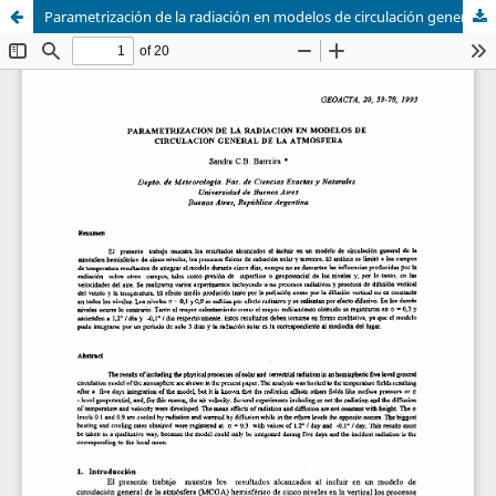
Parametrización de la radiación en modelos de circulación general de la atmosfera