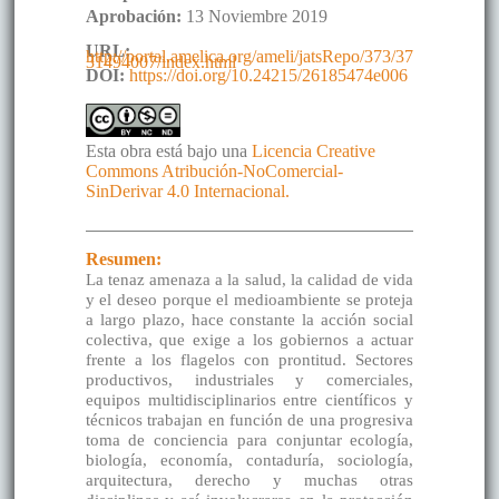
Aprobación:
13 Noviembre 2019
URL:
http://portal.amelica.org/ameli/jatsRepo/373/37
31494007/index.html
DOI:
https://doi.org/10.24215/26185474e006
Esta obra está bajo una
Licencia Creative
Commons Atribución-NoComercial-
SinDerivar 4.0 Internacional.
Resumen:
La tenaz amenaza a la salud, la calidad de vida
y el deseo porque el medioambiente se proteja
a largo plazo, hace constante la acción social
colectiva, que exige a los gobiernos a actuar
frente a los flagelos con prontitud. Sectores
productivos, industriales y comerciales,
equipos multidisciplinarios entre científicos y
técnicos trabajan en función de una progresiva
toma de conciencia para conjuntar ecología,
biología, economía, contaduría, sociología,
arquitectura, derecho y muchas otras