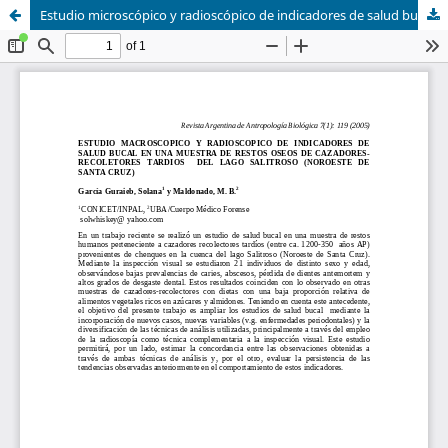
Estudio microscópico y radioscópico de indicadores de salud bucal en una muestra de restos óseos de cazadores-recolectores tardíos del lago Salitroso (noroeste de Santa Cruz)