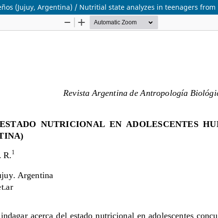
os (Jujuy, Argentina) / Nutritial state analyzes in teenagers fro