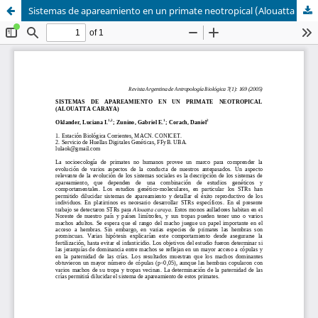
Sistemas de apareamiento en un primate neotropical (Alouatta caraya) / Mating in neotropical primate (Alouatta caraya)