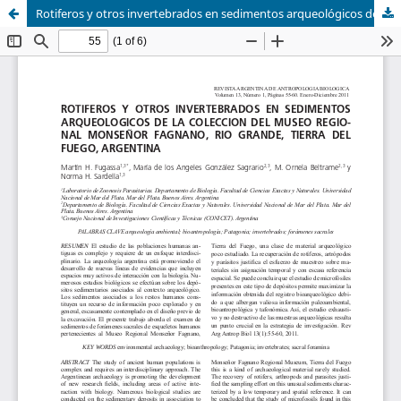
Rotiferos y otros invertebrados en sedimentos arqueológicos de la Colección del Museo Regional Monseñor Fagnano, Rio Grande, Tierra del Fuego, Argentina/Rotifers in archaeological sediments from the collection of Msgr. Fagnano Regional Museum, Rio Grande,