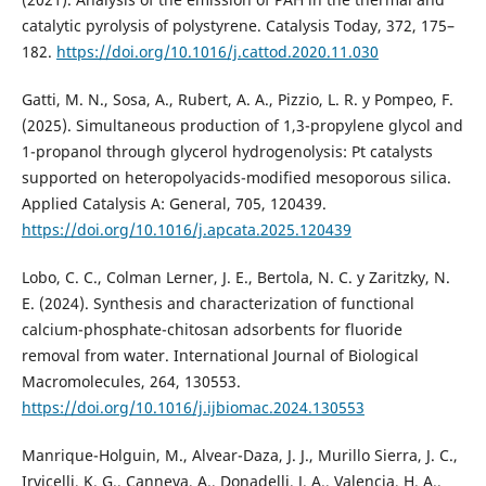
catalytic pyrolysis of polystyrene. Catalysis Today, 372, 175–
182.
https://doi.org/10.1016/j.cattod.2020.11.030
Gatti, M. N., Sosa, A., Rubert, A. A., Pizzio, L. R. y Pompeo, F.
(2025). Simultaneous production of 1,3-propylene glycol and
1-propanol through glycerol hydrogenolysis: Pt catalysts
supported on heteropolyacids-modified mesoporous silica.
Applied Catalysis A: General, 705, 120439.
https://doi.org/10.1016/j.apcata.2025.120439
Lobo, C. C., Colman Lerner, J. E., Bertola, N. C. y Zaritzky, N.
E. (2024). Synthesis and characterization of functional
calcium-phosphate-chitosan adsorbents for fluoride
removal from water. International Journal of Biological
Macromolecules, 264, 130553.
https://doi.org/10.1016/j.ijbiomac.2024.130553
Manrique-Holguin, M., Alvear-Daza, J. J., Murillo Sierra, J. C.,
Irvicelli, K. G., Canneva, A., Donadelli, J. A., Valencia, H. A.,