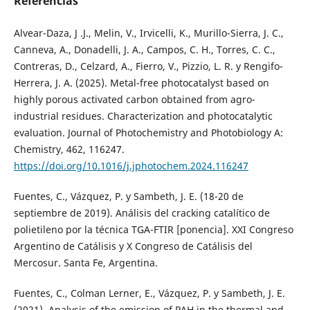
Referencias
Alvear-Daza, J .J., Melin, V., Irvicelli, K., Murillo-Sierra, J. C.,
Canneva, A., Donadelli, J. A., Campos, C. H., Torres, C. C.,
Contreras, D., Celzard, A., Fierro, V., Pizzio, L. R. y Rengifo-
Herrera, J. A. (2025). Metal-free photocatalyst based on
highly porous activated carbon obtained from agro-
industrial residues. Characterization and photocatalytic
evaluation. Journal of Photochemistry and Photobiology A:
Chemistry, 462, 116247.
https://doi.org/10.1016/j.jphotochem.2024.116247
Fuentes, C., Vázquez, P. y Sambeth, J. E. (18-20 de
septiembre de 2019). Análisis del cracking catalítico de
polietileno por la técnica TGA-FTIR [ponencia]. XXI Congreso
Argentino de Catálisis y X Congreso de Catálisis del
Mercosur. Santa Fe, Argentina.
Fuentes, C., Colman Lerner, E., Vázquez, P. y Sambeth, J. E.
(2021). Analysis of the emission of PAH in the thermal and