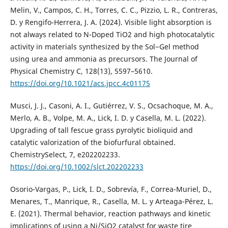
Melin, V., Campos, C. H., Torres, C. C., Pizzio, L. R., Contreras,
D. y Rengifo-Herrera, J. A. (2024). Visible light absorption is
not always related to N-Doped TiO2 and high photocatalytic
activity in materials synthesized by the Sol−Gel method
using urea and ammonia as precursors. The Journal of
Physical Chemistry C, 128(13), 5597–5610.
https://doi.org/10.1021/acs.jpcc.4c01175
Musci, J. J., Casoni, A. I., Gutiérrez, V. S., Ocsachoque, M. A.,
Merlo, A. B., Volpe, M. A., Lick, I. D. y Casella, M. L. (2022).
Upgrading of tall fescue grass pyrolytic bioliquid and
catalytic valorization of the biofurfural obtained.
ChemistrySelect, 7, e202202233.
https://doi.org/10.1002/slct.202202233
Osorio-Vargas, P., Lick, I. D., Sobrevía, F., Correa-Muriel, D.,
Menares, T., Manrique, R., Casella, M. L. y Arteaga-Pérez, L.
E. (2021). Thermal behavior, reaction pathways and kinetic
implications of using a Ni/SiO2 catalyst for waste tire