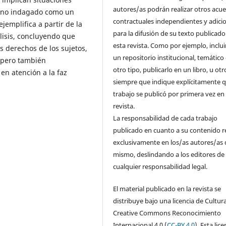
autores/as podrán realizar otros acu
meno indagado como un
contractuales independientes y adici
jemplifica a partir de la
para la difusión de su texto publicado
álisis, concluyendo que
esta revista. Como por ejemplo, inclui
s derechos de los sujetos,
un repositorio institucional, temático
, pero también
otro tipo, publicarlo en un libro, u otr
en atención a la faz
siempre que indique explícitamente q
trabajo se publicó por primera vez en
revista.
La responsabilidad de cada trabajo
publicado en cuanto a su contenido r
exclusivamente en los/as autores/as 
mismo, deslindando a los editores de
cualquier responsabilidad legal.
El material publicado en la revista se
distribuye bajo una licencia de Cultur
Creative Commons Reconocimiento
Internacional 4.0 (
CC-BY 4.0
). Esta lice