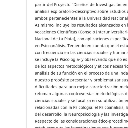
partir del Proyecto “Diseños de Investigación en P
análisis exploratorio-descriptivo sobre Estudios
ambos pertenecientes a la Universidad Nacional 
Asimismo, incluye los resultados alcanzados en l
Vocaciones Científicas (Consejo Interuniversitar
Nacional de La Plata), con aplicaciones específic
en Psicoanálisis. Teniendo en cuenta que el estu
con frecuencia en las ciencias sociales y humana
se incluye la Psicología- y observando que no es 
de los aspectos metodológicos y éticos necesar
análisis de su función en el proceso de una indag
nuestro propósito presentar y problematizar su
dificultades para una mejor caracterización meto
retoman algunas controversias metodológicas de
ciencias sociales y se focaliza en su utilización 
relacionadas con la Psicología: el Psicoanálisis, l
del desarrollo, la Neuropsicología y las investig
Respecto de las consideraciones ético-procedime
establecer que las investigaciones con humanos