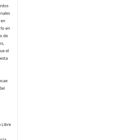
erdos
onales
 en
rlo en
 o de
os,
ue el
 esta
ecae
del
a Libre
ncia