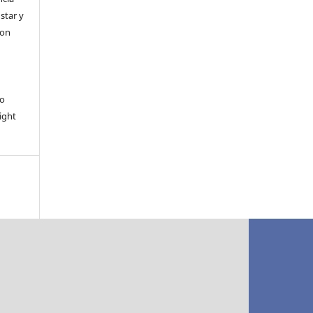
ustar y
con
io
ight