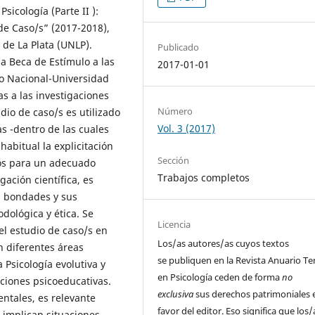
sicología (Parte II ):
 de Caso/s” (2017-2018),
de La Plata (UNLP).
Publicado
a Beca de Estímulo a las
2017-01-01
io Nacional-Universidad
as a las investigaciones
Número
dio de caso/s es utilizado
Vol. 3 (2017)
s -dentro de las cuales
habitual la explicitación
Sección
ios para un adecuado
Trabajos completos
ación científica, es
s bondades y sus
dológica y ética. Se
Licencia
l estudio de caso/s en
Los/as autores/as
cuyos textos
en diferentes áreas
se publiquen en la
Revista Anuario T
a Psicología evolutiva y
en Psicología
ceden de
forma
no
aciones psicoeducativas.
exclusiva
sus derechos patrimoniales 
ntales, es relevante
favor del editor. Eso significa que los/
 implican situaciones