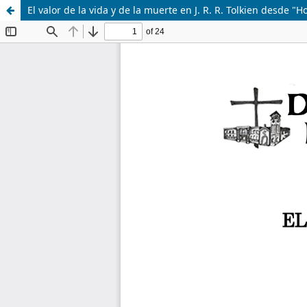
El valor de la vida y de la muerte en J. R. R. Tolkien desde "H