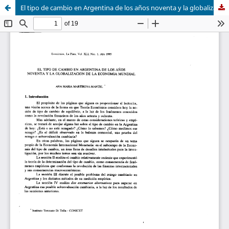
El tipo de cambio en Argentina de los años noventa y la globalización de la economía mundial