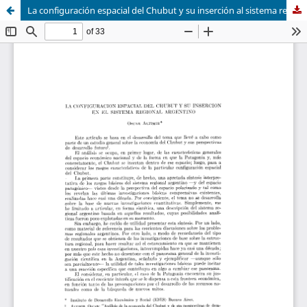
La configuración espacial del Chubut y su inserción al sistema regional argentino