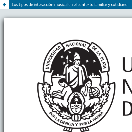
Los tipos de interacción musical en el contexto familiar y cotidiano