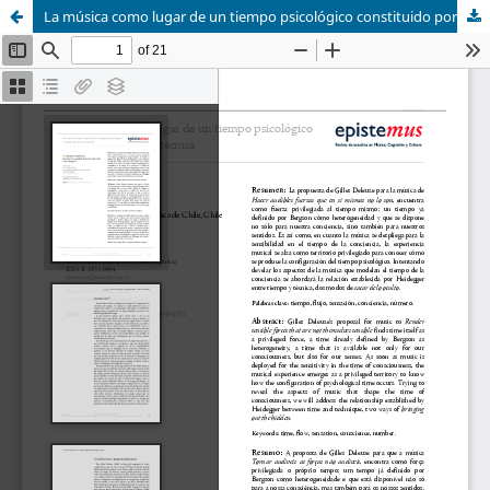
La música como lugar de un tiempo psicológico constituido por la técnica