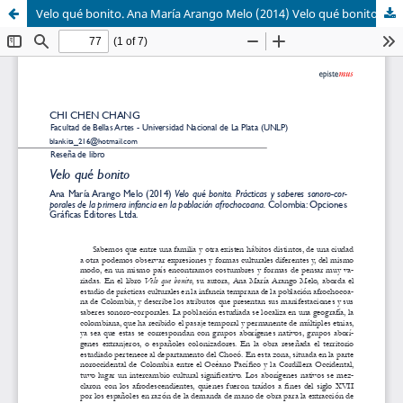
Velo qué bonito. Ana María Arango Melo (2014) Velo qué bonito. Prácticas y saberes sonoro-corporales de la primera infancia en la población afrochocoana. Colombia: Opciones Gráficas Editores Ltda