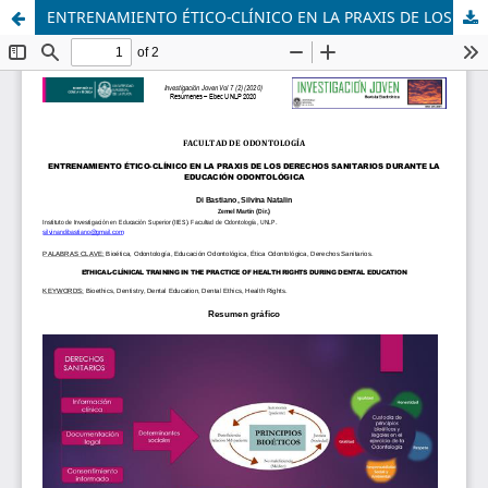
ENTRENAMIENTO ÉTICO-CLÍNICO EN LA PRAXIS DE LOS DERECHOS SANITARIOS DURANTE LA EDUCACIÓN ODONTOLÓGICA