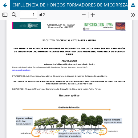
INFLUENCIA DE HONGOS FORMADORES DE MICORRIZAS ARBUSCULARES SOBRE LA INVASIÓN DE LIGUSTRUM LUCIDUM EN TALARES DEL PARTIDO DE MAGDALENA, PROVINCIA DE BUENOS AIRES