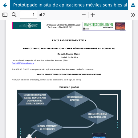
Prototipado in-situ de aplicaciones móviles sensibles al contexto