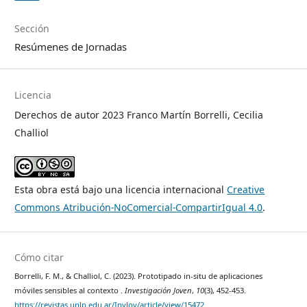
Sección
Resúmenes de Jornadas
Licencia
Derechos de autor 2023 Franco Martín Borrelli, Cecilia
Challiol
Esta obra está bajo una licencia internacional
Creative
Commons Atribución-NoComercial-CompartirIgual 4.0
.
Cómo citar
Borrelli, F. M., & Challiol, C. (2023). Prototipado in-situ de aplicaciones
móviles sensibles al contexto .
Investigación Joven
,
10
(3), 452-453.
https://revistas.unlp.edu.ar/InvJov/article/view/15472