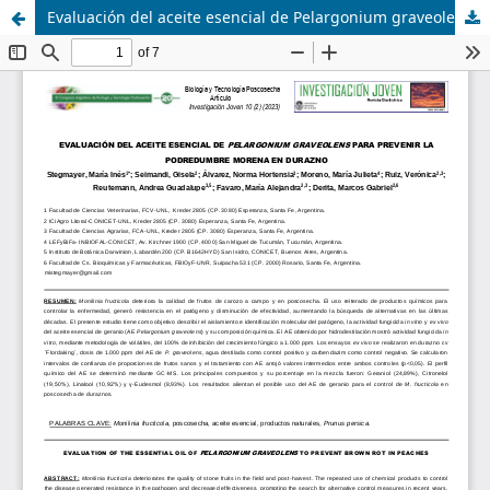
Evaluación del aceite esencial de Pelargonium graveolens para prevenir la podredumbre morena en durazno