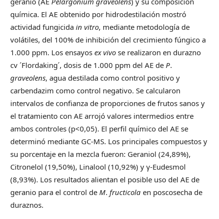
geranio (AE
Pelargonium graveolens
) y su composición
química. El AE obtenido por hidrodestilación mostró
actividad fungicida
in vitro
, mediante metodología de
volátiles, del 100% de inhibición del crecimiento fúngico a
1.000 ppm. Los ensayos
ex vivo
se realizaron en durazno
cv ´Flordaking´, dosis de 1.000 ppm del AE de
P
.
graveolens
, agua destilada como control positivo y
carbendazim como control negativo. Se calcularon
intervalos de confianza de proporciones de frutos sanos y
el tratamiento con AE arrojó valores intermedios entre
ambos controles (p<0,05). El perfil químico del AE se
determinó mediante GC-MS. Los principales compuestos y
su porcentaje en la mezcla fueron: Geraniol (24,89%),
Citronelol (19,50%), Linalool (10,92%) y γ-Eudesmol
(8,93%). Los resultados alientan el posible uso del AE de
geranio para el control de
M
.
fructicola
en poscosecha de
duraznos.