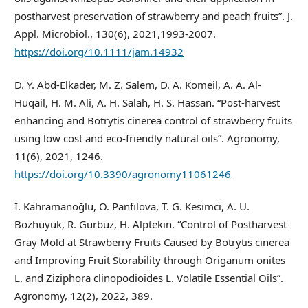
postharvest preservation of strawberry and peach fruits”. J.
Appl. Microbiol., 130(6), 2021,1993-2007.
https://doi.org/10.1111/jam.14932
D. Y. Abd-Elkader, M. Z. Salem, D. A. Komeil, A. A. Al-
Huqail, H. M. Ali, A. H. Salah, H. S. Hassan. “Post-harvest
enhancing and Botrytis cinerea control of strawberry fruits
using low cost and eco-friendly natural oils”. Agronomy,
11(6), 2021, 1246.
https://doi.org/10.3390/agronomy11061246
İ. Kahramanoğlu, O. Panfilova, T. G. Kesimci, A. U.
Bozhüyük, R. Gürbüz, H. Alptekin. “Control of Postharvest
Gray Mold at Strawberry Fruits Caused by Botrytis cinerea
and Improving Fruit Storability through Origanum onites
L. and Ziziphora clinopodioides L. Volatile Essential Oils”.
Agronomy, 12(2), 2022, 389.