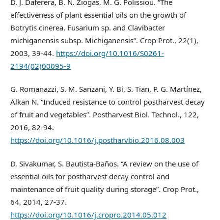
D. J. Daferera, B. N. Ziogas, M. G. Polissiou. “The
effectiveness of plant essential oils on the growth of
Botrytis cinerea, Fusarium sp. and Clavibacter
michiganensis subsp. Michiganensis”. Crop Prot., 22(1),
2003, 39-44.
https://doi.org/10.1016/S0261-
2194(02)00095-9
G. Romanazzi, S. M. Sanzani, Y. Bi, S. Tian, P. G. Martínez,
Alkan N. “Induced resistance to control postharvest decay
of fruit and vegetables”. Postharvest Biol. Technol., 122,
2016, 82-94.
https://doi.org/10.1016/j.postharvbio.2016.08.003
D. Sivakumar, S. Bautista-Baños. “A review on the use of
essential oils for postharvest decay control and
maintenance of fruit quality during storage”. Crop Prot.,
64, 2014, 27-37.
https://doi.org/10.1016/j.cropro.2014.05.012