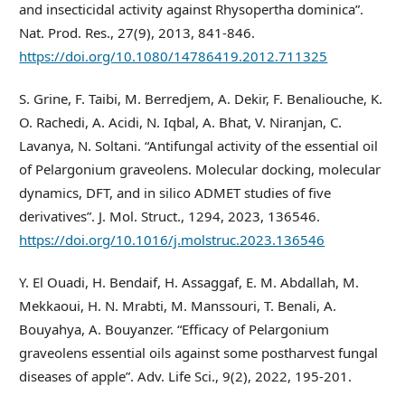
and insecticidal activity against Rhysopertha dominica”.
Nat. Prod. Res., 27(9), 2013, 841-846.
https://doi.org/10.1080/14786419.2012.711325
S. Grine, F. Taibi, M. Berredjem, A. Dekir, F. Benaliouche, K.
O. Rachedi, A. Acidi, N. Iqbal, A. Bhat, V. Niranjan, C.
Lavanya, N. Soltani. “Antifungal activity of the essential oil
of Pelargonium graveolens. Molecular docking, molecular
dynamics, DFT, and in silico ADMET studies of five
derivatives”. J. Mol. Struct., 1294, 2023, 136546.
https://doi.org/10.1016/j.molstruc.2023.136546
Y. El Ouadi, H. Bendaif, H. Assaggaf, E. M. Abdallah, M.
Mekkaoui, H. N. Mrabti, M. Manssouri, T. Benali, A.
Bouyahya, A. Bouyanzer. “Efficacy of Pelargonium
graveolens essential oils against some postharvest fungal
diseases of apple”. Adv. Life Sci., 9(2), 2022, 195-201.