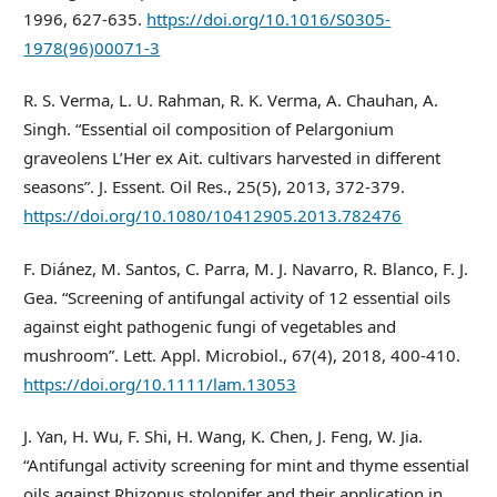
1996, 627-635.
https://doi.org/10.1016/S0305-
1978(96)00071-3
R. S. Verma, L. U. Rahman, R. K. Verma, A. Chauhan, A.
Singh. “Essential oil composition of Pelargonium
graveolens L’Her ex Ait. cultivars harvested in different
seasons”. J. Essent. Oil Res., 25(5), 2013, 372-379.
https://doi.org/10.1080/10412905.2013.782476
F. Diánez, M. Santos, C. Parra, M. J. Navarro, R. Blanco, F. J.
Gea. “Screening of antifungal activity of 12 essential oils
against eight pathogenic fungi of vegetables and
mushroom”. Lett. Appl. Microbiol., 67(4), 2018, 400-410.
https://doi.org/10.1111/lam.13053
J. Yan, H. Wu, F. Shi, H. Wang, K. Chen, J. Feng, W. Jia.
“Antifungal activity screening for mint and thyme essential
oils against Rhizopus stolonifer and their application in