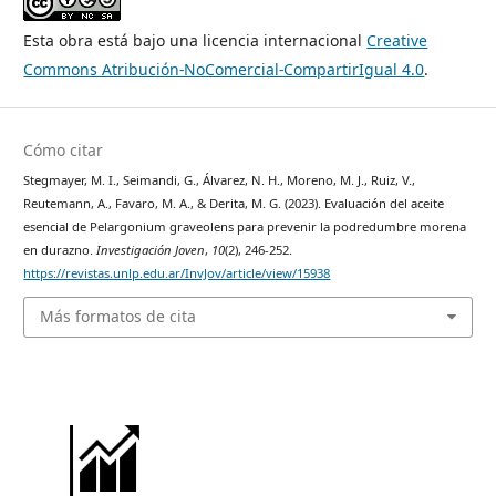
Esta obra está bajo una licencia internacional
Creative
Commons Atribución-NoComercial-CompartirIgual 4.0
.
Cómo citar
Stegmayer, M. I., Seimandi, G., Álvarez, N. H., Moreno, M. J., Ruiz, V.,
Reutemann, A., Favaro, M. A., & Derita, M. G. (2023). Evaluación del aceite
esencial de Pelargonium graveolens para prevenir la podredumbre morena
en durazno.
Investigación Joven
,
10
(2), 246-252.
https://revistas.unlp.edu.ar/InvJov/article/view/15938
Más formatos de cita