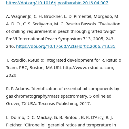
https://doi.org/10.1016/j.postharvbio.2016.04.007
A. Wagner Jr., C. H. Bruckner, L. D. Pimentel, Morgado, M.
A. D. O., C. S. Sediyama, M. C. Raseira Bassols. “Evaluation
of chilling requirement in peach through grafted twigs”.
En: VI International Peach Symposium 713, 2005, 243-
246.
https://doi.org/10.17660/ActaHortic.2006.713.35
T. RStudio. RStudio: integrated development for R. Rstudio
Team, PBC, Boston, MA URL http://www. rstudio. com,
2020
R. P. Adams. Identification of essential oil components by
gas chromatography/mass spectrometry. 5 online ed.
Gruver, TX USA: Texensis Publishing, 2017.
L. Doimo, D. C. Mackay, G. B. Rintoul, B. R. D’Arcy, R. J.
Fletcher. “Citronellol: geraniol ratios and temperature in