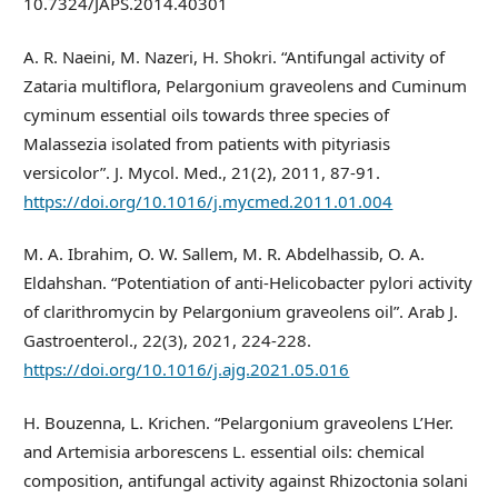
10.7324/JAPS.2014.40301
A. R. Naeini, M. Nazeri, H. Shokri. “Antifungal activity of
Zataria multiflora, Pelargonium graveolens and Cuminum
cyminum essential oils towards three species of
Malassezia isolated from patients with pityriasis
versicolor”. J. Mycol. Med., 21(2), 2011, 87-91.
https://doi.org/10.1016/j.mycmed.2011.01.004
M. A. Ibrahim, O. W. Sallem, M. R. Abdelhassib, O. A.
Eldahshan. “Potentiation of anti-Helicobacter pylori activity
of clarithromycin by Pelargonium graveolens oil”. Arab J.
Gastroenterol., 22(3), 2021, 224-228.
https://doi.org/10.1016/j.ajg.2021.05.016
H. Bouzenna, L. Krichen. “Pelargonium graveolens L’Her.
and Artemisia arborescens L. essential oils: chemical
composition, antifungal activity against Rhizoctonia solani