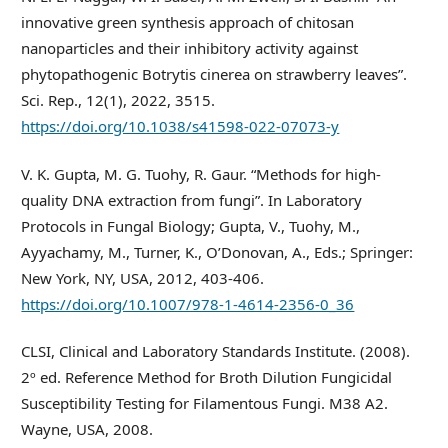
innovative green synthesis approach of chitosan
nanoparticles and their inhibitory activity against
phytopathogenic Botrytis cinerea on strawberry leaves”.
Sci. Rep., 12(1), 2022, 3515.
https://doi.org/10.1038/s41598-022-07073-y
V. K. Gupta, M. G. Tuohy, R. Gaur. “Methods for high-
quality DNA extraction from fungi”. In Laboratory
Protocols in Fungal Biology; Gupta, V., Tuohy, M.,
Ayyachamy, M., Turner, K., O’Donovan, A., Eds.; Springer:
New York, NY, USA, 2012, 403-406.
https://doi.org/10.1007/978-1-4614-2356-0_36
CLSI, Clinical and Laboratory Standards Institute. (2008).
2º ed. Reference Method for Broth Dilution Fungicidal
Susceptibility Testing for Filamentous Fungi. M38 A2.
Wayne, USA, 2008.