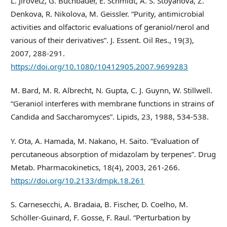
L. Jirovetz, G. Buchbauer, E. Schmidt, A. S. Stoyanova, Z.
Denkova, R. Nikolova, M. Geissler. “Purity, antimicrobial
activities and olfactoric evaluations of geraniol/nerol and
various of their derivatives”. J. Essent. Oil Res., 19(3),
2007, 288-291.
https://doi.org/10.1080/10412905.2007.9699283
M. Bard, M. R. Albrecht, N. Gupta, C. J. Guynn, W. Stillwell.
“Geraniol interferes with membrane functions in strains of
Candida and Saccharomyces”. Lipids, 23, 1988, 534-538.
Y. Ota, A. Hamada, M. Nakano, H. Saito. “Evaluation of
percutaneous absorption of midazolam by terpenes”. Drug
Metab. Pharmacokinetics, 18(4), 2003, 261-266.
https://doi.org/10.2133/dmpk.18.261
S. Carnesecchi, A. Bradaia, B. Fischer, D. Coelho, M.
Schöller-Guinard, F. Gosse, F. Raul. “Perturbation by