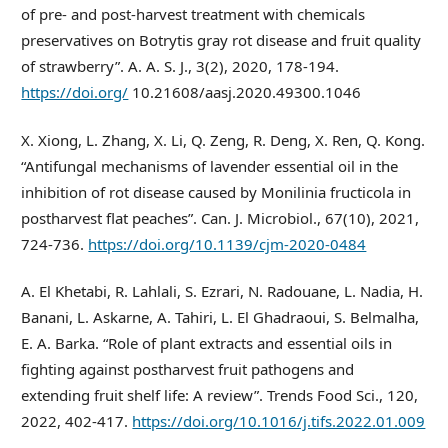
of pre- and post-harvest treatment with chemicals
preservatives on Botrytis gray rot disease and fruit quality
of strawberry”. A. A. S. J., 3(2), 2020, 178-194.
https://doi.org/
10.21608/aasj.2020.49300.1046
X. Xiong, L. Zhang, X. Li, Q. Zeng, R. Deng, X. Ren, Q. Kong.
“Antifungal mechanisms of lavender essential oil in the
inhibition of rot disease caused by Monilinia fructicola in
postharvest flat peaches”. Can. J. Microbiol., 67(10), 2021,
724-736.
https://doi.org/10.1139/cjm-2020-0484
A. El Khetabi, R. Lahlali, S. Ezrari, N. Radouane, L. Nadia, H.
Banani, L. Askarne, A. Tahiri, L. El Ghadraoui, S. Belmalha,
E. A. Barka. “Role of plant extracts and essential oils in
fighting against postharvest fruit pathogens and
extending fruit shelf life: A review”. Trends Food Sci., 120,
2022, 402-417.
https://doi.org/10.1016/j.tifs.2022.01.009