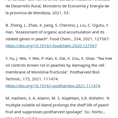
de Desarrollo Rural, Ministerio de Economía y Energía de
la provincia de Mendoza, 2021, 53.
B. Zheng, L. Zhao, X. Jiang, S. Cherono, J. Liu, C. Ogutu, Y.
Han. “Assessment of organic acid accumulation and its
related genes in peach”. Food Chem., 334, 2021, 127567.
https://doi.org/10.1016/j.foodchem.2020.127567
Y. Xu, J. Wei, Y. Wei, P. Han, K. Dai, X. Zou, X. Shao. “Tea tree
oil controls brown rot in peaches by damaging the cell
membrane of Monilinia fructicola”. Postharvest Biol.
Technol., 175, 2021, 111474.
https://doi.org/10.1016/j.postharvbio.2021.111474
M. Hashem, S. A. Alamri, M. S. Alqahtani, S.R. Alshehri. “A
multiple volatile oil blend prolongs the shelf life of peach
fruit and suppresses postharvest spoilage”. Sci. Hortic.,