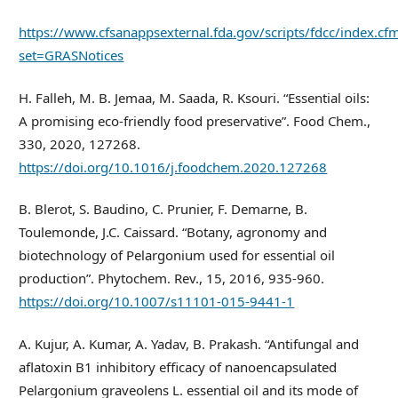
https://www.cfsanappsexternal.fda.gov/scripts/fdcc/index.cf
set=GRASNotices
H. Falleh, M. B. Jemaa, M. Saada, R. Ksouri. “Essential oils:
A promising eco-friendly food preservative”. Food Chem.,
330, 2020, 127268.
https://doi.org/10.1016/j.foodchem.2020.127268
B. Blerot, S. Baudino, C. Prunier, F. Demarne, B.
Toulemonde, J.C. Caissard. “Botany, agronomy and
biotechnology of Pelargonium used for essential oil
production”. Phytochem. Rev., 15, 2016, 935-960.
https://doi.org/10.1007/s11101-015-9441-1
A. Kujur, A. Kumar, A. Yadav, B. Prakash. “Antifungal and
aflatoxin B1 inhibitory efficacy of nanoencapsulated
Pelargonium graveolens L. essential oil and its mode of