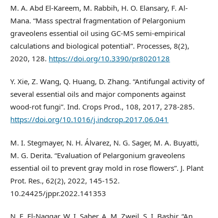
M. A. Abd El-Kareem, M. Rabbih, H. O. Elansary, F. Al-
Mana. “Mass spectral fragmentation of Pelargonium
graveolens essential oil using GC-MS semi-empirical
calculations and biological potential”. Processes, 8(2),
2020, 128.
https://doi.org/10.3390/pr8020128
Y. Xie, Z. Wang, Q. Huang, D. Zhang. “Antifungal activity of
several essential oils and major components against
wood-rot fungi”. Ind. Crops Prod., 108, 2017, 278-285.
https://doi.org/10.1016/j.indcrop.2017.06.041
M. I. Stegmayer, N. H. Álvarez, N. G. Sager, M. A. Buyatti,
M. G. Derita. “Evaluation of Pelargonium graveolens
essential oil to prevent gray mold in rose flowers”. J. Plant
Prot. Res., 62(2), 2022, 145-152.
10.24425/jppr.2022.141353
N. E. El-Naggar, W. I. Saber, A. M. Zweil, S. I. Bashir. “An