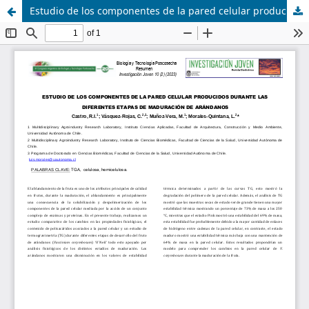
Estudio de los componentes de la pared celular producidos durante las diferentes etapas de maduración de arándanos