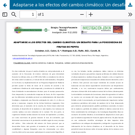
Adaptarse a los efectos del cambio climático: Un desafío para la poscosecha de frutas de pepita