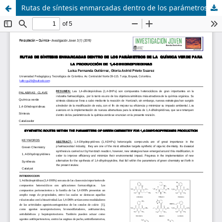
Rutas de síntesis enmarcadas dentro de los parámetros de la química verde para la producción de 1,4-Dihidropiridinas