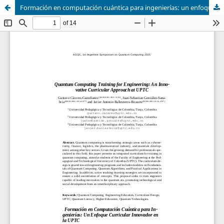
Formación en computación cuántica para ingenierías: un enfoque curricular innovador en la UPTC