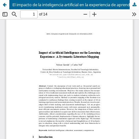
El impacto de la inteligencia artificial en la experiencia de aprendizaje: un mapeo sistemático de la literatura