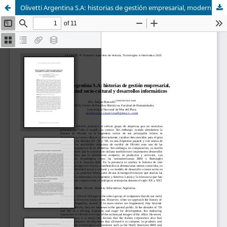
Olivetti Argentina S.A: historias de gestión empresarial, modernidad socio-cultural y desarrollos informáticos