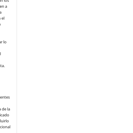
n los
en a
a
 el
a
r lo
l
ta.
ientes
 de la
licado
luirlo
ucional