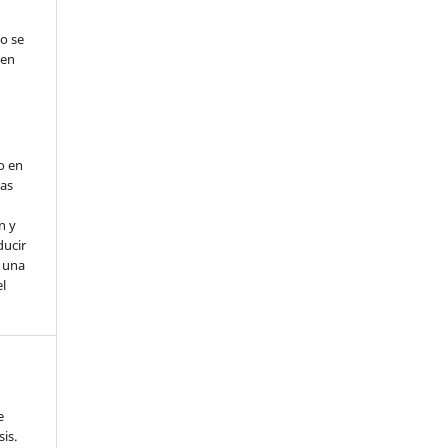
jo se
 en
o en
nas
n y
ducir
a una
l
e
sis.