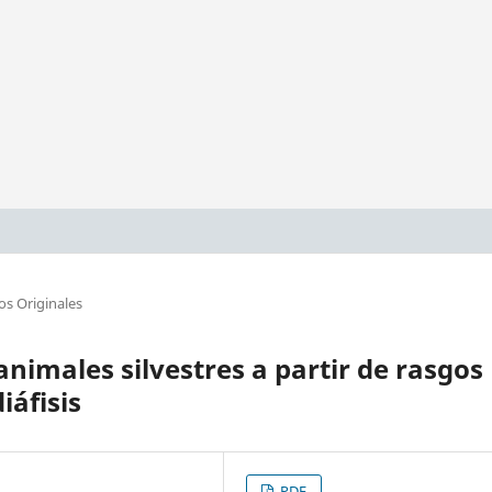
os Originales
animales silvestres a partir de rasgos
iáfisis
PDF