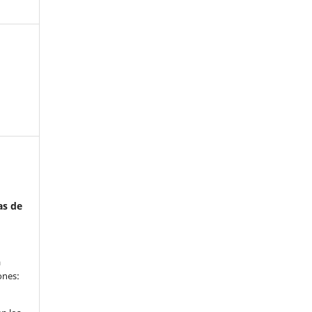
as de
a
ones: