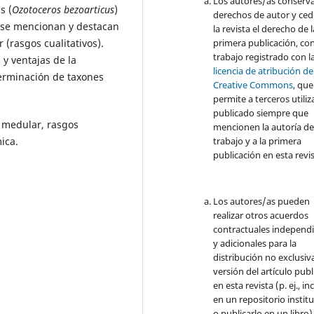
Los autores/as conserva
s (
Ozotoceros bezoarticus
)
derechos de autor y ced
o, se mencionan y destacan
la revista el derecho de l
 (rasgos cualitativos).
primera publicación, con
trabajo registrado con l
 y ventajas de la
licencia de atribución de
eterminación de taxones
Creative Commons
, que
permite a terceros utiliza
publicado siempre que
d medular, rasgos
mencionen la autoría de
ica.
trabajo y a la primera
publicación en esta revis
Los autores/as pueden
realizar otros acuerdos
contractuales independ
y adicionales para la
distribución no exclusiva
versión del artículo pub
en esta revista (p. ej., inc
en un repositorio instit
o publicarlo en un libro)