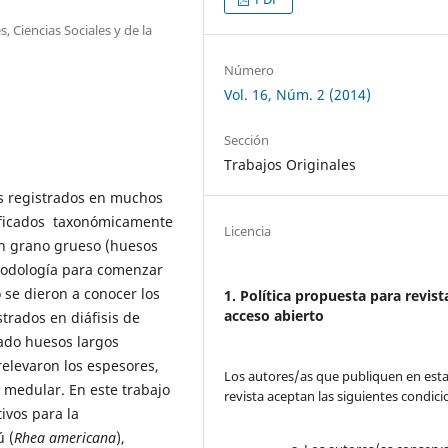
 Ciencias Sociales y de la
Número
Vol. 16, Núm. 2 (2014)
Sección
Trabajos Originales
os registrados en muchos
tificados taxonómicamente
Licencia
n grano grueso (huesos
etodología para comenzar
o se dieron a conocer los
1. Política propuesta para revist
acceso abierto
strados en diáfisis de
nado huesos largos
relevaron los espesores,
Los autores/as que publiquen en est
d medular. En este trabajo
revista aceptan las siguientes condici
tivos para la
 (
Rhea americana
),