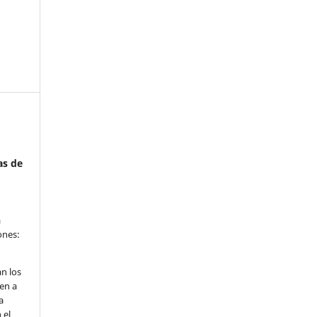
as de
a
ones:
n los
en a
a
 el