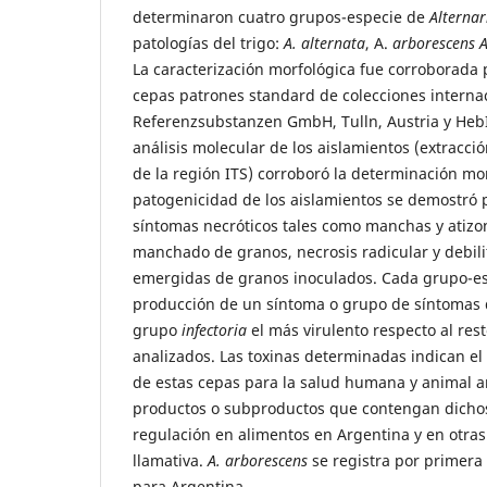
determinaron cuatro grupos-especie de
Alternar
patologías del trigo:
A. alternata
, A.
arborescens A
La caracterización morfológica fue corroborada
cepas patrones standard de colecciones interna
Referenzsubstanzen GmbH, Tulln, Austria y HebIM
análisis molecular de los aislamientos (extracc
de la región ITS) corroboró la determinación mor
patogenicidad de los aislamientos se demostró 
síntomas necróticos tales como manchas y atizon
manchado de granos, necrosis radicular y debili
emergidas de granos inoculados. Cada grupo-esp
producción de un síntoma o grupo de síntomas 
grupo
infectoria
el más virulento respecto al res
analizados. Las toxinas determinadas indican el
de estas cepas para la salud humana y animal 
productos o subproductos que contengan dichos 
regulación en alimentos en Argentina y en otra
llamativa.
A. arborescens
se registra por primera 
para Argentina.