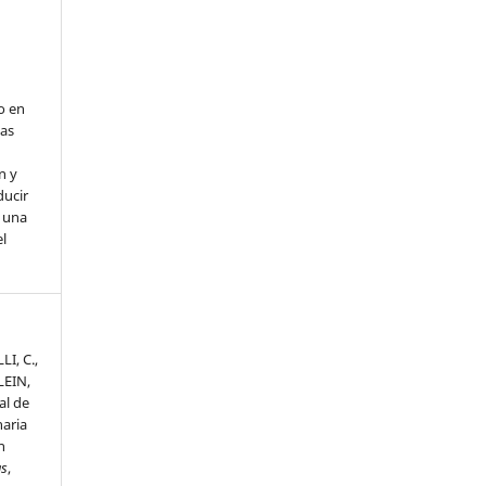
o en
nas
n y
ducir
a una
l
I, C.,
LEIN,
al de
aria
n
as
,