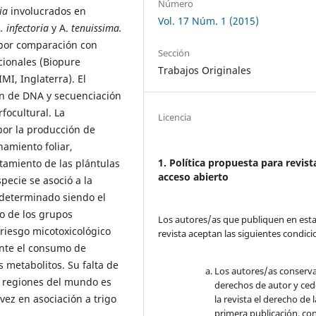
Número
ia
involucrados en
Vol. 17 Núm. 1 (2015)
. infectoria
y A.
tenuissima.
 por comparación con
Sección
cionales (Biopure
Trabajos Originales
I, Inglaterra). El
ión de DNA y secuenciación
focultural. La
Licencia
por la producción de
amiento foliar,
1. Política propuesta para revist
tamiento de las plántulas
acceso abierto
ecie se asoció a la
determinado siendo el
to de los grupos
Los autores/as que publiquen en est
 riesgo micotoxicológico
revista aceptan las siguientes condici
ante el consumo de
metabolitos. Su falta de
Los autores/as conserva
s regiones del mundo es
derechos de autor y ced
vez en asociación a trigo
la revista el derecho de l
primera publicación, con