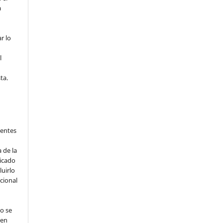
a
r lo
l
ta.
ientes
 de la
licado
luirlo
ucional
jo se
 en