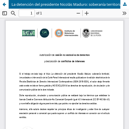
La detención del presidente Nicolás Maduro: soberanía territorial, inmunidades e intervención de la Corte Penal Internacional