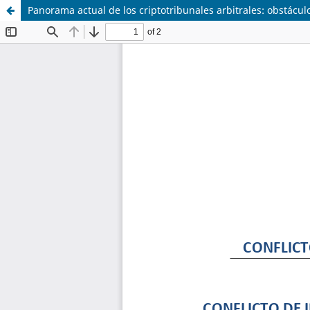
Panorama actual de los criptotribunales arbitrales: obstácul