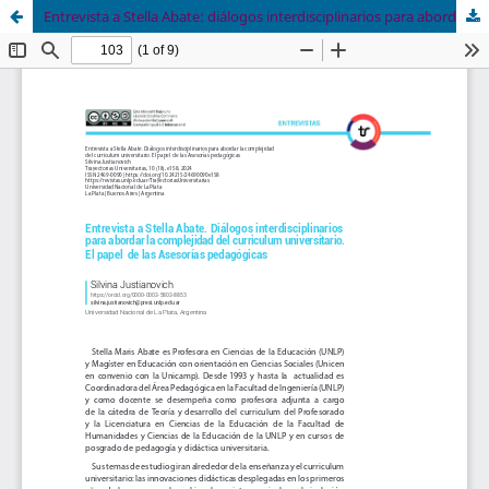
Entrevista a Stella Abate: diálogos interdisciplinarios para abordar la complejidad del curriculum universitario