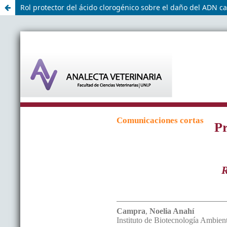
Rol protector del ácido clorogénico sobre el daño del ADN ca