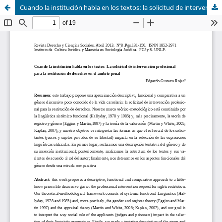
Cuando la institución habla en los textos: la solicitud de intervención profesional para la restitución de derechos en el ámbito penal