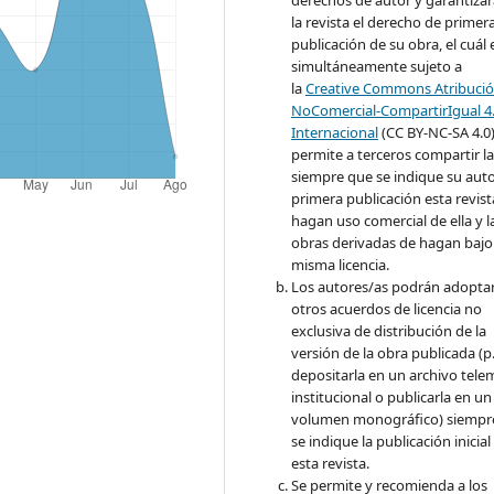
derechos de autor y garantizar
la revista el derecho de primer
publicación de su obra, el cuál 
simultáneamente sujeto a
la
Creative Commons Atribució
NoComercial-CompartirIgual 4
Internacional
(CC BY-NC-SA 4.0
permite a terceros compartir l
siempre que se indique su auto
primera publicación esta revist
hagan uso comercial de ella y l
obras derivadas de hagan bajo 
misma licencia.
Los autores/as podrán adopta
otros acuerdos de licencia no
exclusiva de distribución de la
versión de la obra publicada (p. 
depositarla en un archivo tele
institucional o publicarla en un
volumen monográfico) siempr
se indique la publicación inicial
esta revista.
Se permite y recomienda a los