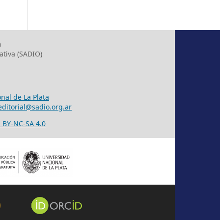
h
ativa (SADIO)
nal de La Plata
editorial@sadio.org.ar
 BY-NC-SA 4.0