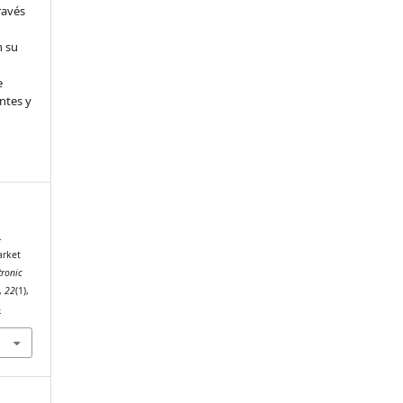
ravés
n su
e
ntes y
.
arket
tronic
,
22
(1),
3