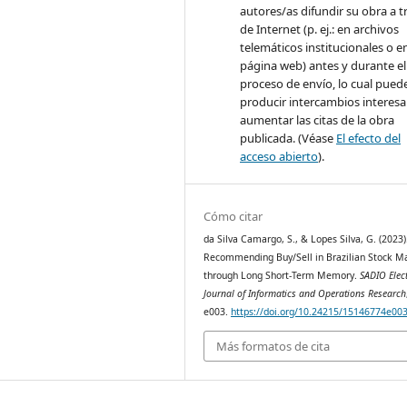
autores/as difundir su obra a t
de Internet (p. ej.: en archivos
telemáticos institucionales o e
página web) antes y durante el
proceso de envío, lo cual pued
producir intercambios interesa
aumentar las citas de la obra
publicada. (Véase
El efecto del
acceso abierto
).
Cómo citar
da Silva Camargo, S., & Lopes Silva, G. (2023)
Recommending Buy/Sell in Brazilian Stock M
through Long Short-Term Memory.
SADIO Elec
Journal of Informatics and Operations Research
e003.
https://doi.org/10.24215/15146774e00
Más formatos de cita