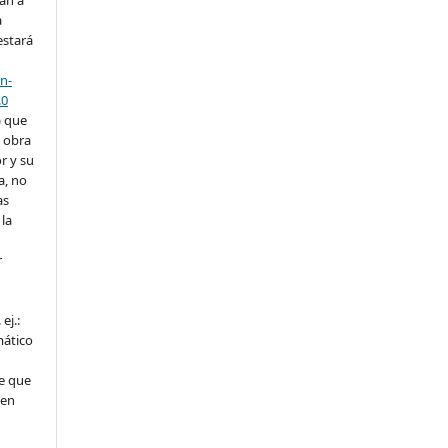
án a
a
estará
n-
.0
) que
a obra
r y su
a, no
as
la
r
ej.:
mático
e que
 en