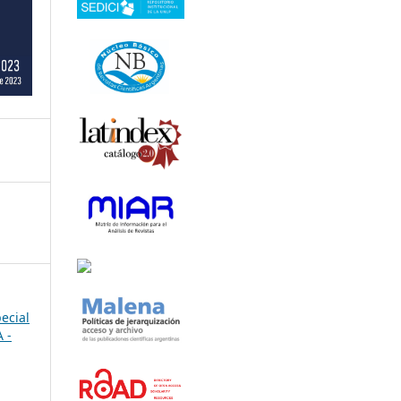
pecial
 -