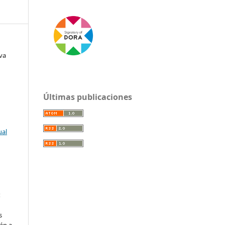
va
Últimas publicaciones
ual
:
s