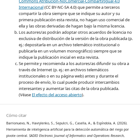
Commons Atribución-NoComercial-CompartirIgual 4.0
Internacional
(CC BY-NC-SA 4.0) que permite a terceros
compartir la obra siempre que se indique su autor y su
primera publicación esta revista, no hagan uso comercial de
ella y las obras derivadas de hagan bajo la misma licencia.
Los autores/as podrán adoptar otros acuerdos de licencia no
exclusiva de distribución de la versión de la obra publicada (p.
ej.: depositarla en un archivo telemático institucional o
publicarla en un volumen monográfico) siempre que se
indique la publicación inicial en esta revista.
Se permite y recomienda a los autores/as difundir su obra a
través de Internet (p. ej.: en archivos telemáticos
institucionales o en su página web) antes y durante el
proceso de envío, lo cual puede producir intercambios
interesantes y aumentar las citas de la obra publicada.
(Véase
El efecto del acceso abierto
).
Cómo citar
Barrionuevo, N., Havrylenko, S., Sepulcri, G., Casella, A., & Espíndola, A. (2026).
Herramienta de inteligencia artificial para la detección automática del riego por
pivote central.
SADIO Electronic Journal of Informatics and Operations Research
,