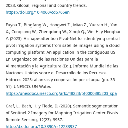
2023. Global, regional and country trends.
https://doi.org/10.4060/cd5765en
Fuyou T., Bingfang W., Hongwei Z., Miao Z., Yueran H., Yan
X., Congcong W., Zhengdong W., Xingli Q., Wei H. y Honghai
Y. (2023). A shape-attention Pivot-Net for identifying central
pivot irrigation systems from satellite images using a cloud
computing platform: An application in the contiguous US.
En Organización de las Naciones Unidas para la
Alimentación y la Agricultura (Ed.), Informe Mundial de las
Naciones Unidas sobre el Desarrollo de los Recursos
Hídricos 2023: alianzas y cooperación por el agua (pp. 35-
51). UNESCO, UN Water.
https://unesdoc.unesco.org/ark:/48223/pf0000385203_spa
Graf, L., Bach, H. y Tiede, D. (2020). Semantic segmentation
of Sentinel-2 Imagery for Mapping Irrigation Center Pivots.
Remote Sensing, 12(23), 3937.
http://dx.doi.org/10.3390/rs12233937