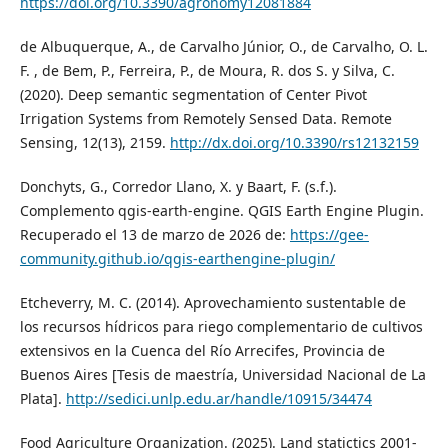
https://doi.org/10.3390/agronomy12081884
de Albuquerque, A., de Carvalho Júnior, O., de Carvalho, O. L.
F. , de Bem, P., Ferreira, P., de Moura, R. dos S. y Silva, C.
(2020). Deep semantic segmentation of Center Pivot
Irrigation Systems from Remotely Sensed Data. Remote
Sensing, 12(13), 2159.
http://dx.doi.org/10.3390/rs12132159
Donchyts, G., Corredor Llano, X. y Baart, F. (s.f.).
Complemento qgis-earth-engine. QGIS Earth Engine Plugin.
Recuperado el 13 de marzo de 2026 de:
https://gee-
community.github.io/qgis-earthengine-plugin/
Etcheverry, M. C. (2014). Aprovechamiento sustentable de
los recursos hídricos para riego complementario de cultivos
extensivos en la Cuenca del Río Arrecifes, Provincia de
Buenos Aires [Tesis de maestría, Universidad Nacional de La
Plata].
http://sedici.unlp.edu.ar/handle/10915/34474
Food Agriculture Organization. (2025). Land statictics 2001-