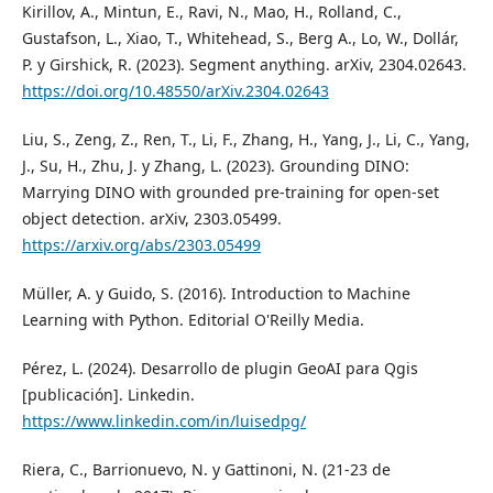
Kirillov, A., Mintun, E., Ravi, N., Mao, H., Rolland, C.,
Gustafson, L., Xiao, T., Whitehead, S., Berg A., Lo, W., Dollár,
P. y Girshick, R. (2023). Segment anything. arXiv, 2304.02643.
https://doi.org/10.48550/arXiv.2304.02643
Liu, S., Zeng, Z., Ren, T., Li, F., Zhang, H., Yang, J., Li, C., Yang,
J., Su, H., Zhu, J. y Zhang, L. (2023). Grounding DINO:
Marrying DINO with grounded pre-training for open-set
object detection. arXiv, 2303.05499.
https://arxiv.org/abs/2303.05499
Müller, A. y Guido, S. (2016). Introduction to Machine
Learning with Python. Editorial O'Reilly Media.
Pérez, L. (2024). Desarrollo de plugin GeoAI para Qgis
[publicación]. Linkedin.
https://www.linkedin.com/in/luisedpg/
Riera, C., Barrionuevo, N. y Gattinoni, N. (21-23 de