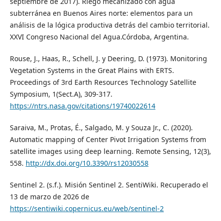
septiembre de 2017). Riego mecanizado con agua
subterránea en Buenos Aires norte: elementos para un
análisis de la lógica productiva detrás del cambio territorial.
XXVI Congreso Nacional del Agua.Córdoba, Argentina.
Rouse, J., Haas, R., Schell, J. y Deering, D. (1973). Monitoring
Vegetation Systems in the Great Plains with ERTS.
Proceedings of 3rd Earth Resources Technology Satellite
Symposium, 1(Sect.A), 309-317.
https://ntrs.nasa.gov/citations/19740022614
Saraiva, M., Protas, É., Salgado, M. y Souza Jr., C. (2020).
Automatic mapping of Center Pivot Irrigation Systems from
satellite images using deep learning. Remote Sensing, 12(3),
558.
http://dx.doi.org/10.3390/rs12030558
Sentinel 2. (s.f.). Misión Sentinel 2. SentiWiki. Recuperado el
13 de marzo de 2026 de
https://sentiwiki.copernicus.eu/web/sentinel-2