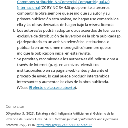
Commons Atribución-NoComercial-CompartirIgual 4.0
Internacional
(CC BY-NC-SA 4.0) que permite a terceros
compartir la obra siempre que se indique su autor y su
primera publicación esta revista, no hagan uso comercial de
ella y las obras derivadas de hagan bajo la misma licencia.
Los autores/as podrán adoptar otros acuerdos de licencia no
exclusiva de distribución de la versión de la obra publicada (p.
ej.: depositarla en un archivo telemático institucional o
publicarla en un volumen monográfico) siempre que se
indique la publicación inicial en esta revista.
Se permite y recomienda a los autores/as difundir su obra a
través de Internet (p. ej.: en archivos telemáticos
institucionales o en su página web) antes y durante el
proceso de envío, lo cual puede producir intercambios
interesantes y aumentar las citas de la obra publicada.
(Véase
El efecto del acceso abierto
).
Cómo citar
D'Agostino, S. (2026). Estrategia de Inteligencia Artificial en el Gobierno de la
Provincia de Buenos Aires .
SADIO Electronic Journal of Informatics and Operations
Research
,
25
(2), e116.
https://doi.org/10.24215/15146774e116