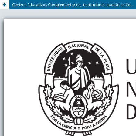
Centros Educativos Complementarios, instituciones puente en tiempos de crisis