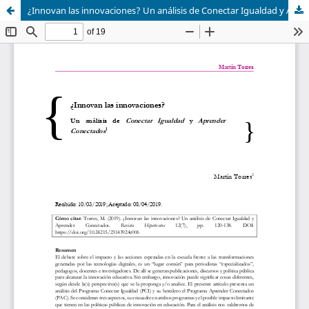
¿Innovan las innovaciones? Un análisis de Conectar Igualdad y Aprender Conectados