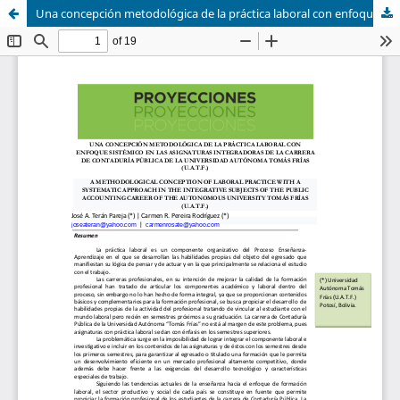
Una concepción metodológica de la práctica laboral con enfoque sistémico en las asignaturas integradoras de la carrera de contaduría pública de la Universidad Autónoma Tomás Frías (U.A.T.F.)